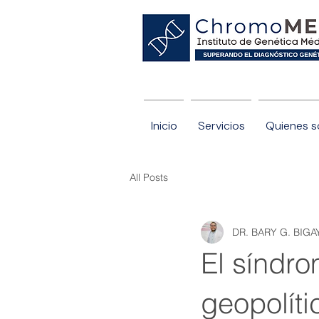
nóstico genético con nosotros.
Inicio
Servicios
Quienes 
All Posts
DR. BARY G. BIG
El síndro
geopolíti