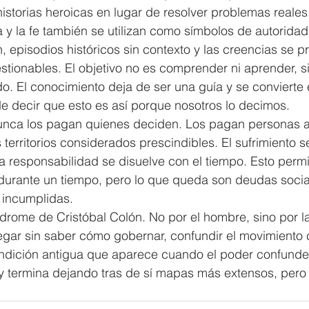
historias heroicas en lugar de resolver problemas reales
ia y la fe también se utilizan como símbolos de autoridad
n, episodios históricos sin contexto y las creencias se 
ionables. El objetivo no es comprender ni aprender, sino
o. El conocimiento deja de ser una guía y se convierte
e decir que esto es así porque nosotros lo decimos.
 nunca los pagan quienes deciden. Los pagan personas a
os territorios considerados prescindibles. El sufrimiento s
 responsabilidad se disuelve con el tiempo. Esto permi
durante un tiempo, pero lo que queda son deudas social
 incumplidas.
índrome de Cristóbal Colón. No por el hombre, sino por l
legar sin saber cómo gobernar, confundir el movimiento 
ndición antigua que aparece cuando el poder confunde
 y termina dejando tras de sí mapas más extensos, pero