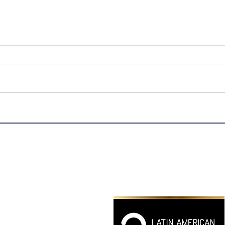
ChromoMED celebra
CAP
histórica alianza con el ITLA
WHA
para impulsar la
bioinformática y la medicina
ED ⎯ All Rights Reserved
del futuro en República
Dominicana
vicios
|
Contacto