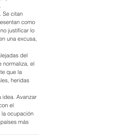
.
. Se citan 
presentan como 
 justificar lo 
 en una excusa, 
lejadas del 
e normaliza, el 
te que la 
es, heridas 
a idea. Avanzar 
con el 
 la ocupación 
 países más 