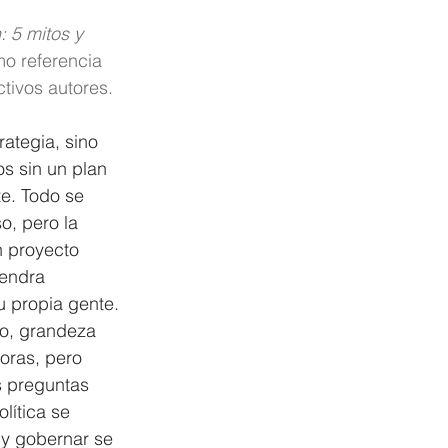
: 5 mitos y 
mo referencia 
tivos autores.
ategia, sino 
os sin un plan 
e. Todo se 
o, pero la 
n proyecto 
gendra 
 propia gente.
no, grandeza 
oras, pero 
s preguntas 
lítica se 
 y gobernar se 