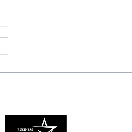
ITAL DOESN’T SOLVE
T CAPITALISM KILLS