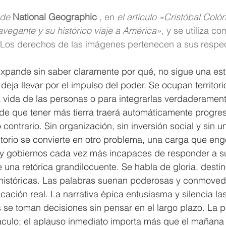
de 
National Geographic
 , en 
el artículo «Cristóbal Colón
vegante y su histórico viaje a América»,
 y se utiliza co
. Los derechos de las imágenes pertenecen a sus respec
xpande sin saber claramente por qué, no sigue una estr
eja llevar por el impulso del poder. Se ocupan territori
a vida de las personas o para integrarlas verdaderament
de que tener más tierra traerá automáticamente progres
 contrario. Sin organización, sin inversión social y sin u
itorio se convierte en otro problema, una carga que en
 y gobiernos cada vez más incapaces de responder a su
una retórica grandilocuente. Se habla de gloria, desti
 históricas. Las palabras suenan poderosas y conmoved
icación real. La narrativa épica entusiasma y silencia la
se toman decisiones sin pensar en el largo plazo. La po
áculo; el aplauso inmediato importa más que el mañana