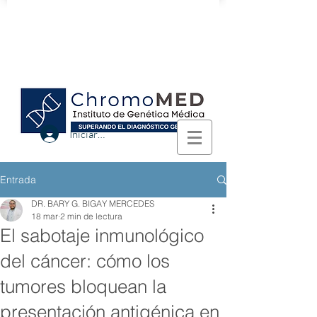
Logra el diagnóstico genético con
nosotros.
Iniciar sesión
Entrada
DR. BARY G. BIGAY MERCEDES
18 mar
2 min de lectura
El sabotaje inmunológico
del cáncer: cómo los
tumores bloquean la
presentación antigénica en