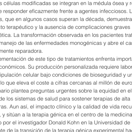
las células modificadas se integran en la médula ósea y 
e responder eficazmente frente a agentes infecciosos. 
os, que en algunos casos superan la década, demuestra
cto terapéutico y la ausencia de complicaciones graves
tica. La transformación observada en los pacientes tra
 manejo de las enfermedades monogénicas y abre el ca
mente reparadora.
ementación de este tipo de tratamientos enfrenta import
 económicos. Su producción personalizada requiere labor
ipulación celular bajo condiciones de bioseguridad y u
 lo que eleva el coste a cifras cercanas al millón de eur
ario plantea preguntas urgentes sobre la equidad en el
e los sistemas de salud para sostener terapias de alta
s. Aun así, el impacto clínico y la calidad de vida rec
o, y sitúan a la terapia génica en el centro de la medicin
do por el investigador Donald Kohn en la Universidad de 
nte de la transición de la terapia génica experimental ha