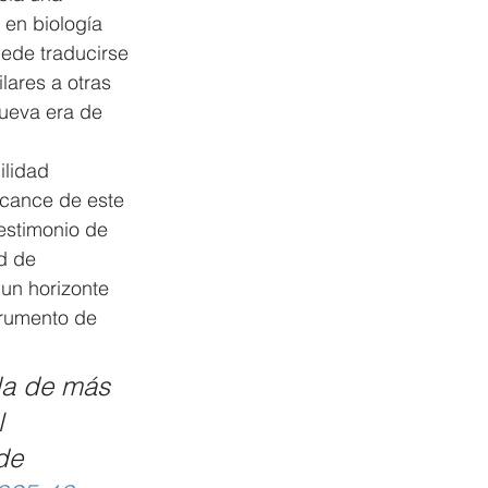
 en biología 
ede traducirse 
lares a otras 
ueva era de 
ilidad 
alcance de este 
testimonio de 
d de 
 un horizonte 
trumento de 
ida de más 
 
de 