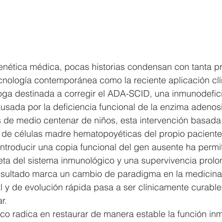
nética médica, pocas historias condensan con tanta pre
cnología contemporánea como la reciente aplicación clí
loga destinada a corregir el ADA-SCID, una inmunodefic
sada por la deficiencia funcional de la enzima adenos
de medio centenar de niños, esta intervención basada 
o de células madre hematopoyéticas del propio pacient
e introducir una copia funcional del gen ausente ha permi
ta del sistema inmunológico y una supervivencia prolo
resultado marca un cambio de paradigma en la medicina
 y de evolución rápida pasa a ser clínicamente curable
r.
tico radica en restaurar de manera estable la función in