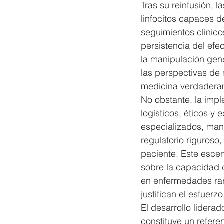
Tras su reinfusión, 
linfocitos capaces d
seguimientos clínic
persistencia del efe
la manipulación gené
las perspectivas de
medicina verdadera
No obstante, la impl
logísticos, éticos y
especializados, man
regulatorio riguroso,
paciente. Este escen
sobre la capacidad d
en enfermedades rara
justifican el esfuerz
El desarrollo lidera
constituye un refere