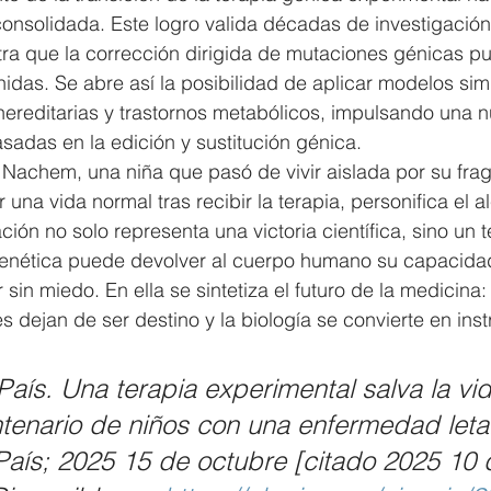
consolidada. Este logro valida décadas de investigación
ra que la corrección dirigida de mutaciones génicas pu
idas. Se abre así la posibilidad de aplicar modelos simi
ereditarias y trastornos metabólicos, impulsando una n
asadas en la edición y sustitución génica.
a Nachem, una niña que pasó de vivir aislada por su frag
 una vida normal tras recibir la terapia, personifica el 
ión no solo representa una victoria científica, sino un 
genética puede devolver al cuerpo humano su capacida
 sin miedo. En ella se sintetiza el futuro de la medicina:
 dejan de ser destino y la biología se convierte en ins
País. Una terapia experimental salva la v
tenario de niños con una enfermedad letal
l País; 2025 15 de octubre [citado 2025 10 