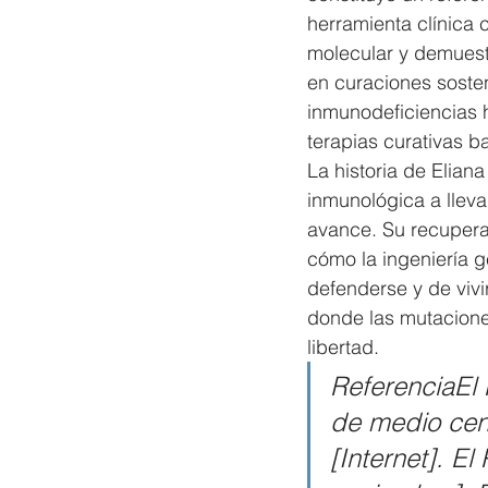
herramienta clínica 
molecular y demuest
en curaciones sosten
inmunodeficiencias h
terapias curativas b
La historia de Elian
inmunológica a llevar
avance. Su recuperac
cómo la ingeniería 
defenderse y de vivir
donde las mutaciones
libertad.
ReferenciaEl 
de medio cen
[Internet]. E