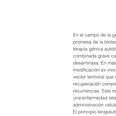
En el campo de la ge
promesa de la biote
terapia génica autó
combinada grave cau
desaminasa. En más 
modificación ex viv
vector lentiviral qu
recuperación comple
recurrencias. Este 
una enfermedad letal
administración celula
El principio terapéu