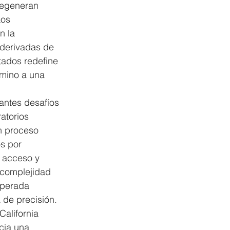
regeneran 
Los 
n la 
 derivadas de 
tados redefine 
mino a una 
antes desafíos 
atorios 
n proceso 
os por 
 acceso y 
 complejidad 
uperada 
a de precisión.
California 
cia una 