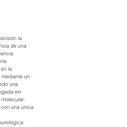
cisión la 
nica de una 
iencia 
ina 
en la 
e mediante un 
tido una 
ngada sin 
 molecular: 
 con una única 
munológica. 