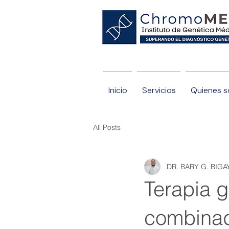
nóstico genético con nosotros.
Inicio
Servicios
Quienes 
All Posts
DR. BARY G. BIG
Terapia g
combinad