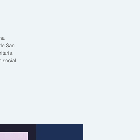
ina
 de San
taria.