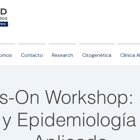
somos
Contacto
Research
Citogenética
Clínica 
s-On Workshop: 
 y Epidemiología 